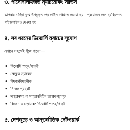
৩. পার্সোনালাইজড ম্যাচমেকিং সার্ভিস
আপনার চাহিদা বুঝে উপযুক্ত প্রোফাইল সাজিয়ে দেওয়া হয়। প্রয়োজন হলে ব্যক্তিগত
গাইডলাইনও দেওয়া হয়।
৪. সব ধরনের ডিভোর্সি ম্যাচের সুযোগ
এখানে সহজেই খুঁজে পাবেন—
ডিভোর্সি পাত্র/পাত্রী
সেকেন্ড ম্যারেজ
বিধবা/বিপত্নীক
সিঙ্গেল প্যারেন্ট
সন্তানসহ বা সন্তানবিহীন তালাকপ্রাপ্ত
বিদেশে অবস্থানরত ডিভোর্সি পাত্র/পাত্রী
৫. দেশজুড়ে ও আন্তর্জাতিক নেটওয়ার্ক