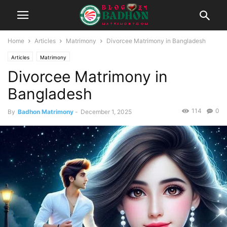
Home
Articles
Matrimony
Divorcee Matrimony in Bangladesh
Articles
Matrimony
Divorcee Matrimony in
Bangladesh
114
0
By
Badhon Matrimony
-
December 1, 2025