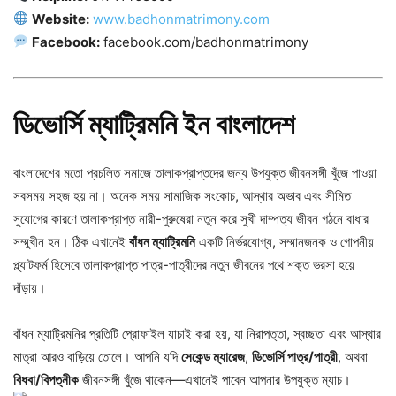
Website:
www.badhonmatrimony.com
Facebook:
facebook.com/badhonmatrimony
ডিভোর্সি ম্যাট্রিমনি ইন বাংলাদেশ
বাংলাদেশের মতো প্রচলিত সমাজে তালাকপ্রাপ্তদের জন্য উপযুক্ত জীবনসঙ্গী খুঁজে পাওয়া
সবসময় সহজ হয় না। অনেক সময় সামাজিক সংকোচ, আস্থার অভাব এবং সীমিত
সুযোগের কারণে তালাকপ্রাপ্ত নারী-পুরুষেরা নতুন করে সুখী দাম্পত্য জীবন গঠনে বাধার
সম্মুখীন হন। ঠিক এখানেই
বাঁধন ম্যাট্রিমনি
একটি নির্ভরযোগ্য, সম্মানজনক ও গোপনীয়
প্ল্যাটফর্ম হিসেবে তালাকপ্রাপ্ত পাত্র-পাত্রীদের নতুন জীবনের পথে শক্ত ভরসা হয়ে
দাঁড়ায়।
বাঁধন ম্যাট্রিমনির প্রতিটি প্রোফাইল যাচাই করা হয়, যা নিরাপত্তা, স্বচ্ছতা এবং আস্থার
মাত্রা আরও বাড়িয়ে তোলে। আপনি যদি
সেকেন্ড ম্যারেজ
,
ডিভোর্সি পাত্র/পাত্রী
, অথবা
বিধবা/বিপত্নীক
জীবনসঙ্গী খুঁজে থাকেন—এখানেই পাবেন আপনার উপযুক্ত ম্যাচ।